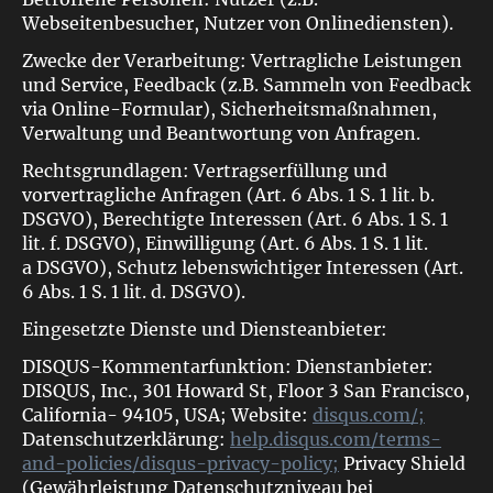
Webseitenbesucher, Nutzer von Onlinediensten).
Zwecke der Verarbeitung: Vertragliche Leistungen
und Service, Feedback (z.B. Sammeln von Feedback
via Online-Formular), Sicherheitsmaßnahmen,
Verwaltung und Beantwortung von Anfragen.
Rechtsgrundlagen: Vertragserfüllung und
vorvertragliche Anfragen (Art. 6 Abs. 1 S. 1 lit. b.
DSGVO), Berechtigte Interessen (Art. 6 Abs. 1 S. 1
lit. f. DSGVO), Einwilligung (Art. 6 Abs. 1 S. 1 lit.
a DSGVO), Schutz lebenswichtiger Interessen (Art.
6 Abs. 1 S. 1 lit. d. DSGVO).
Eingesetzte Dienste und Diensteanbieter:
DISQUS-Kommentarfunktion: Dienstanbieter:
DISQUS, Inc., 301 Howard St, Floor 3 San Francisco,
California- 94105, USA; Website:
disqus.com/;
Datenschutzerklärung:
help.disqus.com/terms-
and-policies/disqus-privacy-policy;
Privacy Shield
(Gewährleistung Datenschutzniveau bei